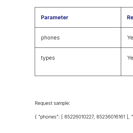
Parameter
Re
phones
Y
types
Y
MS
Request sample:
{ "phones": [ 85226010227, 85236016161 ], "t