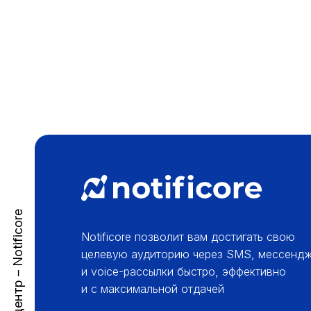
Справочный центр – Notificore
Notificore позволит вам достигать свою
целевую аудиторию через SMS, мессенд
и voice-рассылки быстро, эффективно
и с максимальной отдачей