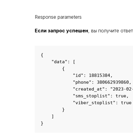
Response parameters
Если запрос успешен
, вы получите отве
{

    "data": [

        {

            "id": 18815384,

            "phone": 380662939860,

            "created_at": "2023-02-
            "sms_stoplist": true,

            "viber_stoplist": true

        }

    ]

}