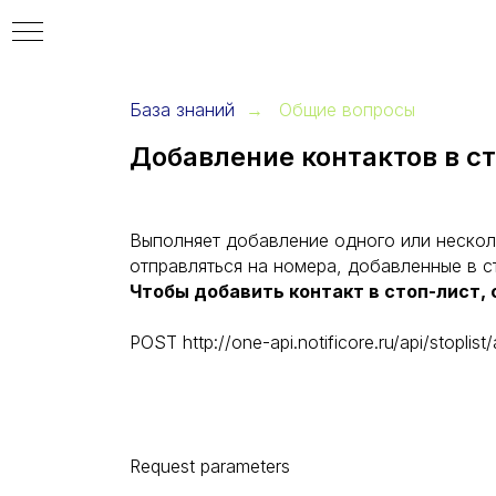
р
База знаний
Общие вопросы
→
​Добавление контактов в с
Выполняет добавление одного или несколь
отправляться на номера, добавленные в с
Чтобы добавить контакт в стоп-лист, 
POST http://one-api.notificore.ru/api/stoplist
Request parameters