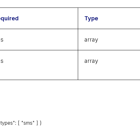
quired
Type
es
array
es
array
ypes": [ "sms" ] }